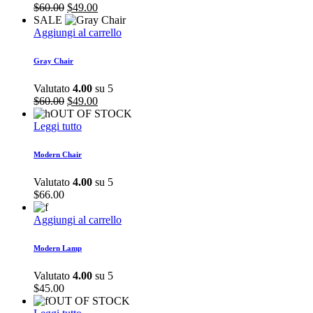
Il
Il
$
60.00
$
49.00
prezzo
prezzo
SALE
originale
attuale
Aggiungi al carrello
era:
è:
$60.00.
$49.00.
Gray Chair
Valutato
4.00
su 5
Il
Il
$
60.00
$
49.00
prezzo
prezzo
OUT OF STOCK
originale
attuale
Leggi tutto
era:
è:
$60.00.
$49.00.
Modern Chair
Valutato
4.00
su 5
$
66.00
Aggiungi al carrello
Modern Lamp
Valutato
4.00
su 5
$
45.00
OUT OF STOCK